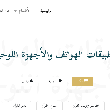
(current)
الرئيسية
الأقسام
من نح
قات الهو
بيقات الهواتف والأجهزة اللوحي
جهزة اللو
الكل
أندرويد
أيفون
التفاسير وغريب القرآن
سماع القرآن
تدبر القرآن