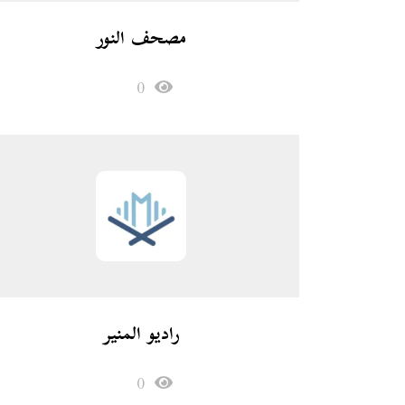
مصحف النور
0
راديو المنير
0