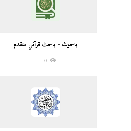
باحوث - باحث قرآني متقد‪م‬
0