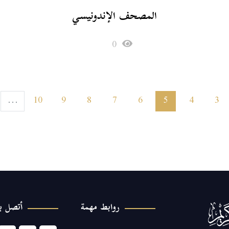
المصحف الإندونيسي
0
10
9
8
7
6
5
4
3
...
روابط مهمة
أتصل بن