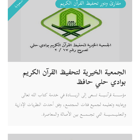
السعودية
مقارئ ودور تحفيظ القرآن الكريم
الجمعية الخيرية لتحفيظ القرآن الكريم
بوادي حلي حافظ
مؤســسة قرآنــيـــة تسعى إلى الريـــــادة في خدمة كتاب الله تعالى
ورعايته وتعليمه لجميع فئات المجتمع، وفق أحدث النظريات الإدارية
والتعلـيــمــيـــة التي تجــمـــع بين الأصالة والمعاصرة.