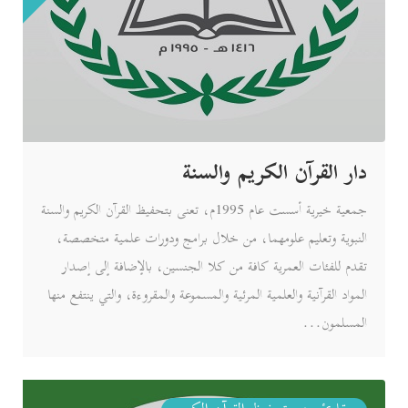
دار القرآن الكريم والسنة
جمعية خيرية أسست عام 1995م، تعنى بتحفيظ القرآن الكريم والسنة
النبوية وتعليم علومهما، من خلال برامج ودورات علمية متخصصة،
تقدم للفئات العمرية كافة من كلا الجنسين، بالإضافة إلى إصدار
المواد القرآنية والعلمية المرئية والمسموعة والمقروءة، والتي ينتفع منها
المسلمون...