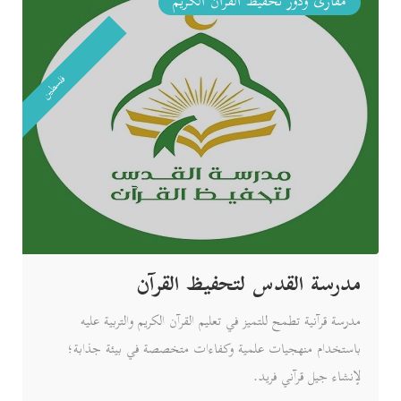
مقارئ ودور تحفيظ القرآن الكريم
فلسطين
مدرسة القدس لتحفيظ القرآن
مدرسة قرآنية تطمح للتميز في تعليم القرآن الكريم والتربية عليه
باستخدام منهجيات علمية وكفاءات متخصصة في بيئة جذابة؛
لإنشاء جيل قرآني فريد.