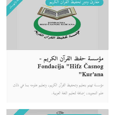
البوسنة والهرسك
مقارئ ودور تحفيظ القرآن الكريم
مؤسسة حفظ القرآن الكريم -
Fondacija "Hifz Časnog
Kur'ana"
مؤسسة تهتم بتعليم وتحفيظ القرآن الكريم، وتعليم علومه بما في ذلك
علم التجويد، إضافة لتعليم اللغة العربية.