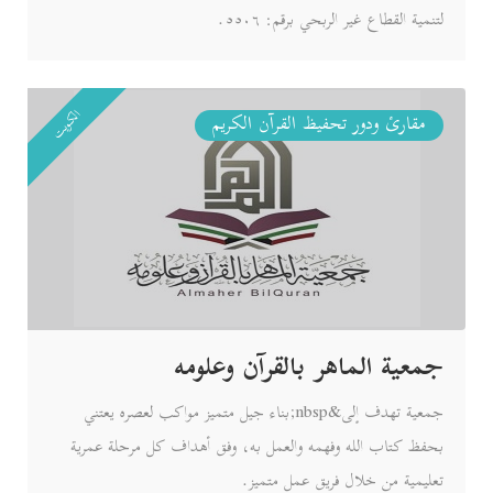
لتنمية القطاع غير الربحي برقم: ٥٥٠٦.
الكويت
مقارئ ودور تحفيظ القرآن الكريم
جمعية الماهر بالقرآن وعلومه
جمعية تهدف إلى&nbsp;بناء جيل متميز مواكب لعصره يعتني
بحفظ كتاب الله وفهمه والعمل به، وفق أهداف كل مرحلة عمرية
تعليمية من خلال فريق عمل متميز.