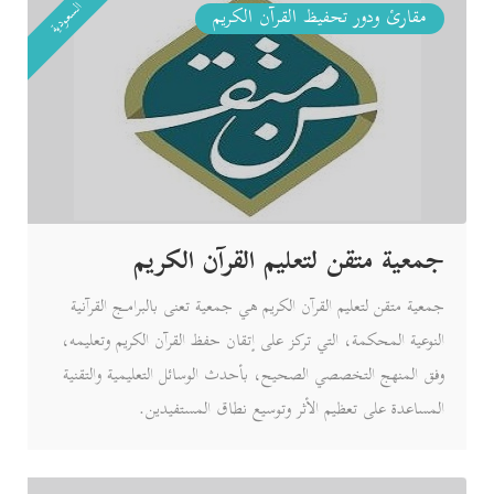
السعودية
مقارئ ودور تحفيظ القرآن الكريم
جمعية متقن لتعليم القرآن الكريم
جمعية متقن لتعليم القرآن الكريم هي جمعية تعنى بالبرامـج القرآنية
النوعية المحكمة، التي تركز على إتقان حفظ القرآن الكريم وتعليمه،
وفق المنهج التخصصي الصحيح، بأحدث الوسائل التعليمية والتقنية
المساعدة على تعظيم الأثر وتوسيع نطاق المستفيدين.