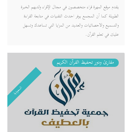
يقدم موقع المهرة قراء متخصصون في مجال الإقراء ولديهم الخبرة
الطويلة كما أن المجمع يوفر احدث التقنيات في متابعة القراءة
والتسميع والاحصائيات والعديد من المزايا التي تساعدك وتسهل
عليك في تعلم القرآن.
مقارئ ودور تحفيظ القرآن الكريم
السعودية