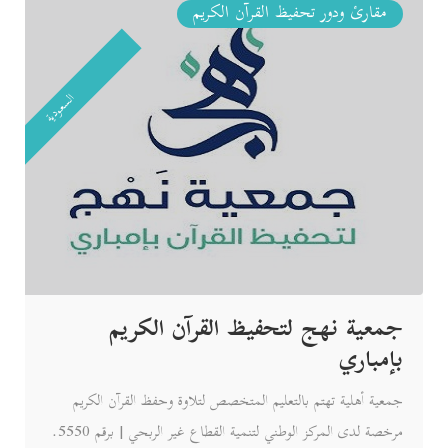
مقارئ ودور تحفيظ القرآن الكريم
السعودية
جمعية نهج لتحفيظ القرآن الكريم
بإمباري
جمعية أهلية تهتم بالتعليم المتخصص لتلاوة وحفظ القرآن الكريم
مرخصة لدى المركز الوطني لتنمية القطاع غير الربحي | برقم 5550.