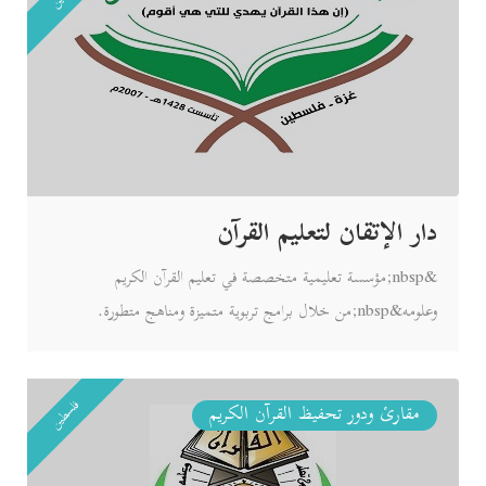
في العالم
دار الإتقان لتعليم القرآن
&nbsp;مؤسسة تعليمية متخصصة في تعليم القرآن الكريم
وعلومه&nbsp;من خلال برامج تربوية متميزة ومناهج متطورة.
فلسطين
مقارئ ودور تحفيظ القرآن الكريم