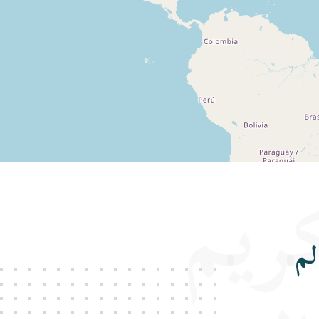
كريم
لم