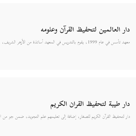
دار العالمين لتحفيظ القرآن وعلومه
معهد تأسس في عام 1999، يقوم بالتدريس في المعهد أساتذة من الأزهر الشريف، يحفظ الطالب 6 أجزاء في السنة.
دار طيبة لتحفيظ القران الكريم
دار لتحفيظ القرآن الكريم للصغار، إضافة إلى تعليمهم علم التجويد، ضمن جو من ا