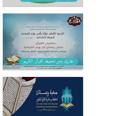
مقارئ ودور تحفيظ القرآن الكريم