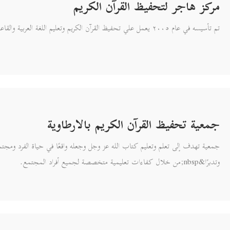
مركز هاجر لتحفيظ القرآن الكريم
تم تأسيسه في عام ٢٠٠٥ يعمل علي تحفيظ القرآن الكريم وتعليم اللغة العربية والقاعدة النورانية.
جمعية تحفيظ القرآن الكريم بالارطاوية
جمعية تهدف إلى تعلم وتعليم كتاب الله عز وجل وجعله واقعًا في حياة الفرد ومجتمعه وا
وتدبرًا&nbsp;من خلال كفاءات تعليمية متخصصة لجميع أفراد المجتمع.