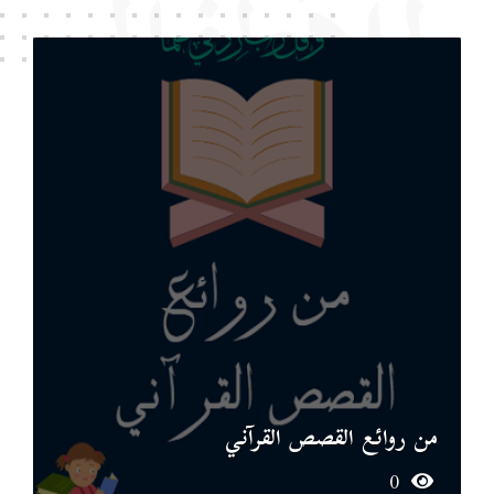
للأطفال
من روائع القصص القرآني
0