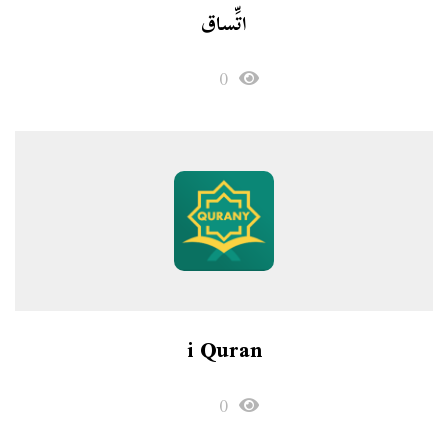
اتِّساق
0
i Quran
0