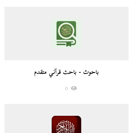
باحوث - باحث قرآني متقد‪م‬
0