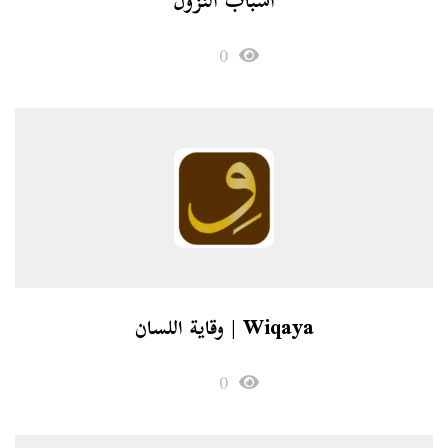
أسباب النزول
0
Wiqaya | وقاية اللسان
0