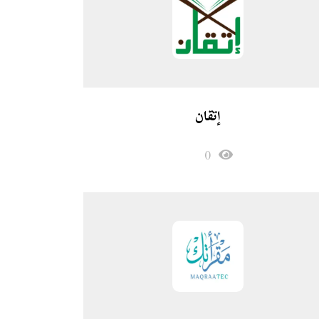
إتقان
0