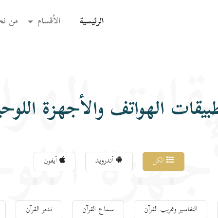
(current)
الرئيسية
الأقسام
من نح
قات الهو
بيقات الهواتف والأجهزة اللوحي
جهزة اللو
الكل
أندرويد
أيفون
التفاسير وغريب القرآن
سماع القرآن
تدبر القرآن