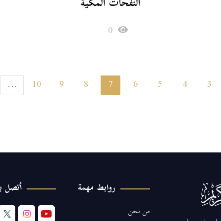
النفحات المكية
0
10
9
8
7
6
5
4
3
...
روابط مهمة
أتصل بن
من نحن