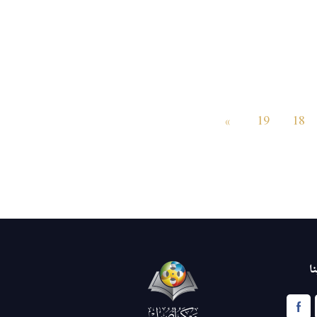
»
19
18
ا