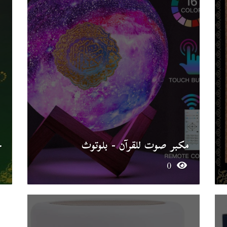
مكبر صوت للقرآن - بلوتوث
ج
0