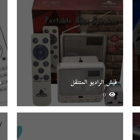
فيش الراديو المتنقل
م
0