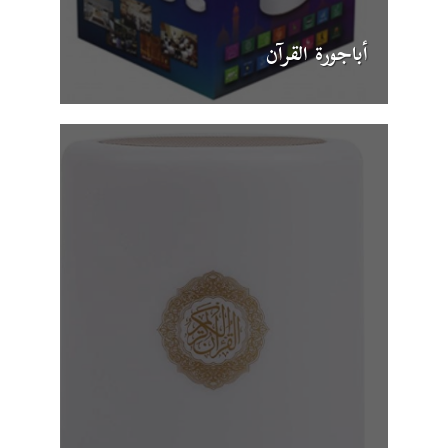
أباجورة القرآن