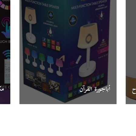
ح
أباجورة القرآن
مك