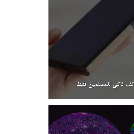
تف ذكي للمسلمين فقط