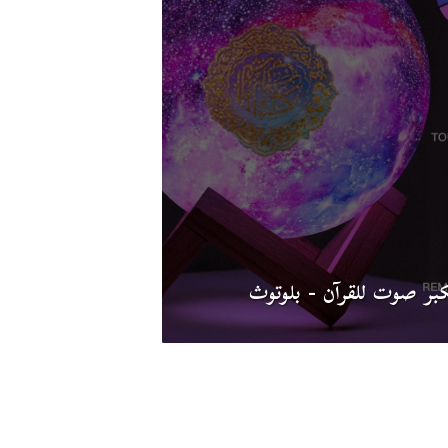
بر صوت للقرآن - بلوتوث