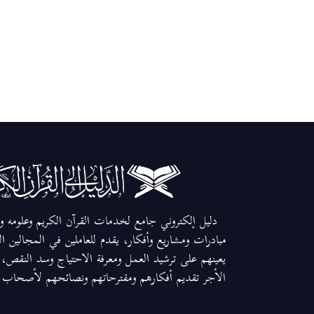
دليل إلكتروني جامع لخدمات القرآن الكريم وعلومه وم
مبادرات ومشاريع وأفكار، يقدم للعاملين في المجالين ا
يعينهم على ترشيد العمل ومعرفة الاحتياج وسد النقص، و
الأجر تقديم أفكارهم ومقترحاتهم ونصائحهم لأصحاب ال