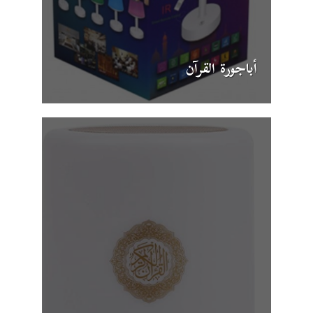
أباجورة القرآن