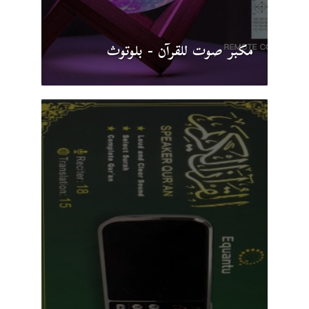
مكبر صوت للقرآن - بلوتوث