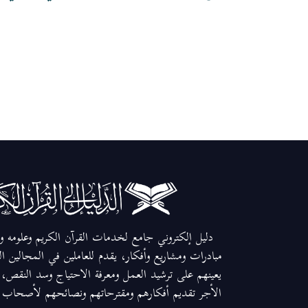
دليل إلكتروني جامع لخدمات القرآن الكريم وعلومه وم
مبادرات ومشاريع وأفكار، يقدم للعاملين في المجالين ا
يعينهم على ترشيد العمل ومعرفة الاحتياج وسد النقص، و
الأجر تقديم أفكارهم ومقترحاتهم ونصائحهم لأصحاب ال