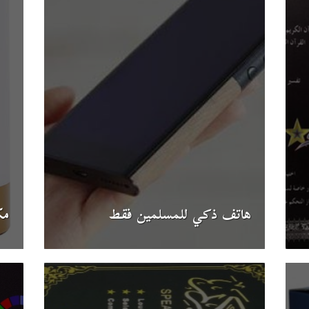
هاتف ذكي للمسلمين فقط
مك