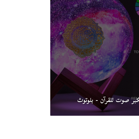
بر صوت للقرآن - بلوتوث