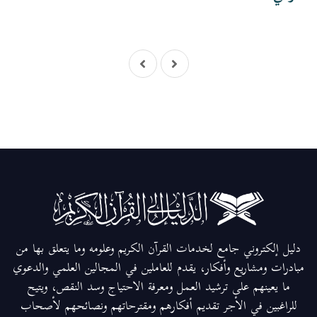
دليل إلكتروني جامع لخدمات القرآن الكريم وعلومه وما يتعلق بها من
مبادرات ومشاريع وأفكار، يقدم للعاملين في المجالين العلمي والدعوي
ما يعينهم على ترشيد العمل ومعرفة الاحتياج وسد النقص، ويتيح
للراغبين في الأجر تقديم أفكارهم ومقترحاتهم ونصائحهم لأصحاب