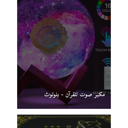
مكبر صوت للقرآن - بلوتوث