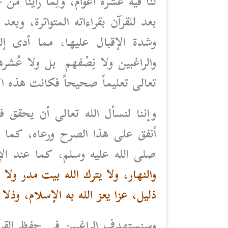
لنا فيه عشرة أعوام، ولِما رأينا م
بعد للقرآن بقراءاته المتواترة، وبع
وشدة الإقبال عليها، مما أدى إ
والراغبين ولا نِصْفهم بل ولا عُش
تعالى تعليماً صحيحاً فكانت هذه الأ
وإننا لنسأل الله تعالى أن يحقق ف
أنفق على هذا الصرح ورعاه، كما ن
صلى الله عليه وسلم، كما عند الإ
والنهار، ولا يترك الله بيت مدر ولا 
ذليل، عزا يعز الله به الإسلام، وذلا 
وسنستهدف الراغبين في حفظ القرآن 