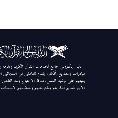
دليل إلكتروني جامع لخدمات القرآن الكريم وعلومه وم
مبادرات ومشاريع وأفكار، يقدم للعاملين في المجالين ا
يعينهم على ترشيد العمل ومعرفة الاحتياج وسد النقص، و
الأجر تقديم أفكارهم ومقترحاتهم ونصائحهم لأصحاب ال