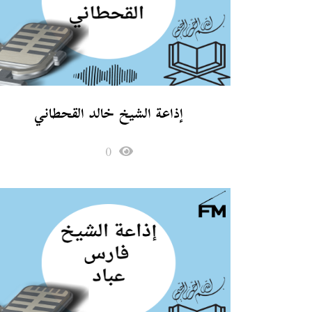
إذاعة الشيخ خالد القحطاني
0