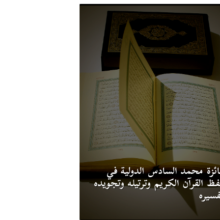
ئزة محمد السادس الدولية في
ظ القرآن الكريم وترتيله وتجويده
فسيره