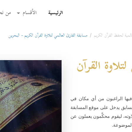
(current)
الرئيسية
الأقسام
من نح
مية لحفظ القرآن الكريم
مسابقة القارئ العالمي لتلاوة القرآن الكريم - البحرين
لتلاوة القرآن
يها الراغبون من أي مكان في
متسابق يدخل على موقع المسابقة
اوته، ليقوم محكَّمون يعملون عن
الموضوعة.