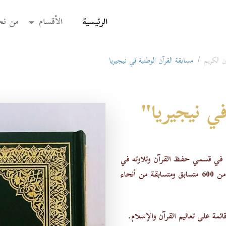
(current)
الرئيسية
الأقسام
من نح
 الكريم
مسابقة القرآن الوطنية في نيجيريا
في نيجيريا"
اث في قسمي حفظ القرآن وتلاوته في
جامعة "لاغوس" النيجيرية، وقد شارك فيها مؤخراً أكثر من 600 متسابق ومتسابقة من أنحاء
ئمة على تعاليم القرآن والإسلام.