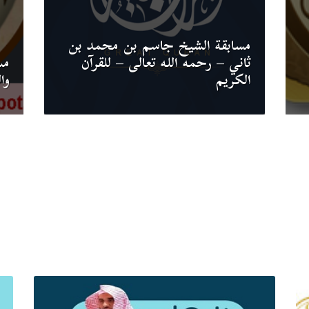
مسابقة الشيخ جاسم بن محمد بن
ثاني – رحمه الله تعالى – للقرآن
مس
الكريم
وال