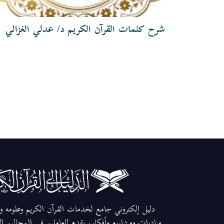
شرح كلمات القرآن الكريم د/ عدلي الغزالي
دليل إلكتروني جامع لخدمات القرآن الكريم وعلومه وم
مبادرات ومشاريع وأفكار، يقدم للعاملين في المجالين ا