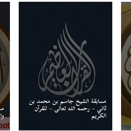
مسابقة الشيخ جاسم بن محمد بن
ثاني – رحمه الله تعالى – للقرآن
مس
الكريم
وال