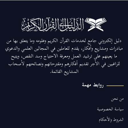
دليل إلكتروني جامع لخدمات القرآن الكريم وعلومه وما يتعلق بها من
مبادرات ومشاريع وأفكار، يقدم للعاملين في المجالين العلمي والدعوي
ما يعينهم على ترشيد العمل ومعرفة الاحتياج وسد النقص، ويتيح
للراغبين في الأجر تقديم أفكارهم ومقترحاتهم ونصائحهم لأصحاب
المشاريع القائمة.
روابط مهمة
من نحن
سياسة الخصوصية
الشروط والأحكام