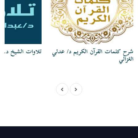
شرح كلمات القرآن الكريم د/ عدلي
تلاوات الشيخ د. ع
الغزالي