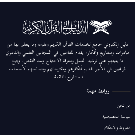
دليل إلكتروني جامع لخدمات القرآن الكريم وعلومه وما يتعلق بها من
مبادرات ومشاريع وأفكار، يقدم للعاملين في المجالين العلمي والدعوي
ما يعينهم على ترشيد العمل ومعرفة الاحتياج وسد النقص، ويتيح
للراغبين في الأجر تقديم أفكارهم ومقترحاتهم ونصائحهم لأصحاب
المشاريع القائمة.
روابط مهمة
من نحن
سياسة الخصوصية
الشروط والأحكام