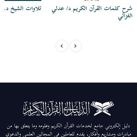
شرح كلمات القرآن الكريم د/ عدلي
تلاوات الشيخ د. ع
الغزالي
دليل إلكتروني جامع لخدمات القرآن الكريم وعلومه وما يتعلق بها من
مبادرات ومشاريع وأفكار، يقدم للعاملين في المجالين العلمي والدعوي