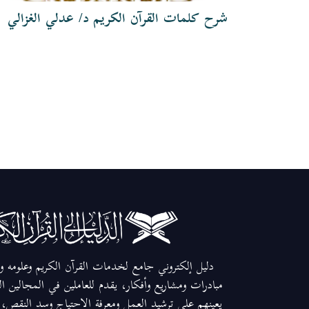
شرح كلمات القرآن الكريم د/ عدلي الغزالي
دليل إلكتروني جامع لخدمات القرآن الكريم وعلومه وم
مبادرات ومشاريع وأفكار، يقدم للعاملين في المجالين ا
يعينهم على ترشيد العمل ومعرفة الاحتياج وسد النقص، و