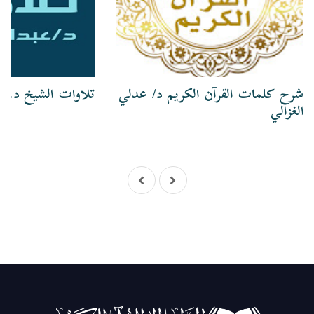
شرح كلمات القرآن الكريم د/ عدلي
تلاوات الشيخ د. ع
الغزالي