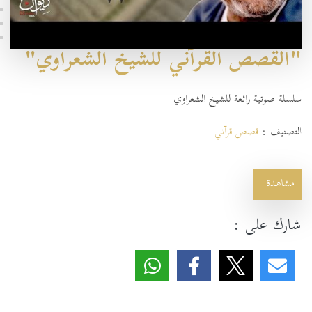
"القصص القرآني للشيخ الشعراوي"
سلسلة صوتية رائعة للشيخ الشعراوي
التصنيف :
قصص قرآني
مشاهدة
شارك على :