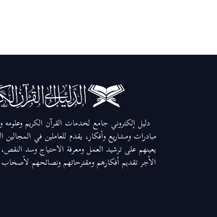
دليل إلكتروني جامع لخدمات القرآن الكريم وعلومه وم
مبادرات ومشاريع وأفكار، يقدم للعاملين في المجالين ا
يعينهم على ترشيد العمل ومعرفة الاحتياج وسد النقص، و
الأجر تقديم أفكارهم ومقترحاتهم ونصائحهم لأصحاب ال