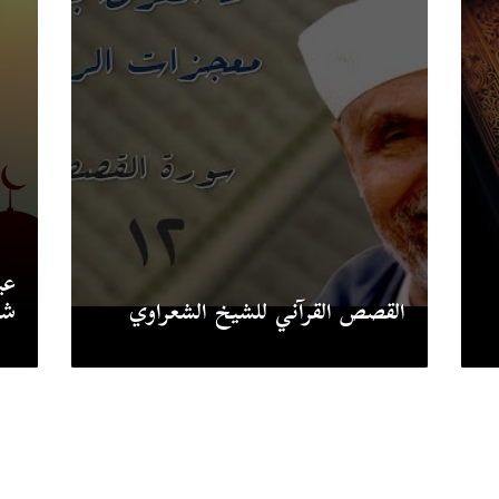
عي
القصص القرآني للشيخ الشعراوي
شه