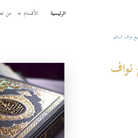
(current)
الرئيسية
الأقسام
من نح
خ نواف السالم
 نواف