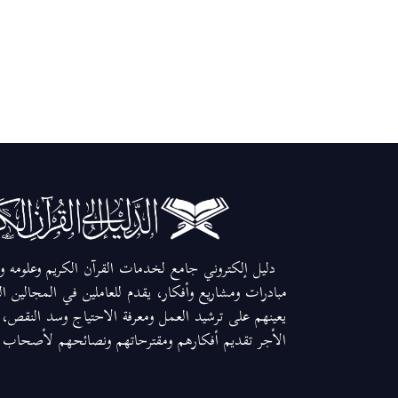
دليل إلكتروني جامع لخدمات القرآن الكريم وعلومه وم
مبادرات ومشاريع وأفكار، يقدم للعاملين في المجالين ا
يعينهم على ترشيد العمل ومعرفة الاحتياج وسد النقص، و
الأجر تقديم أفكارهم ومقترحاتهم ونصائحهم لأصحاب ال