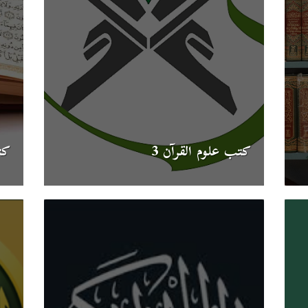
كتب علوم القرآن 3
كت