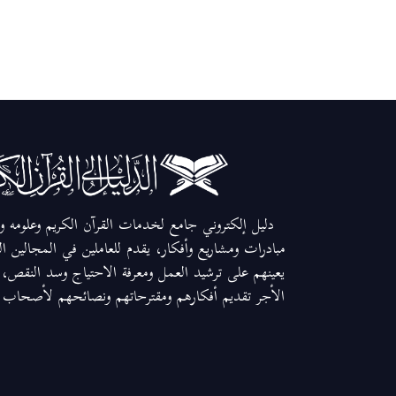
دليل إلكتروني جامع لخدمات القرآن الكريم وعلومه وم
مبادرات ومشاريع وأفكار، يقدم للعاملين في المجالين ا
يعينهم على ترشيد العمل ومعرفة الاحتياج وسد النقص، و
الأجر تقديم أفكارهم ومقترحاتهم ونصائحهم لأصحاب ال