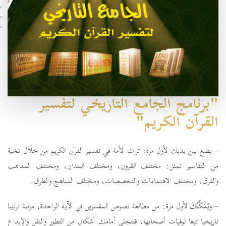
"برنامج الجامع التاريخي لتفسير
القرآن الكريم"
– يضع بين يديك لأول مرة: تراث الأمة في تفسير القرآن الكريم من خلال نخبة
من التفاسير تمثل: مختلف القرون، ومختلف البلدان، ومختلف المذاهب
والفرق، ومختلف الاهتمامات والتخصصات، ومختلف المناهج والطرق.
– ويُمَكِّنُكَ لأول مرة: من مطالعة نصوص المفسرين في الآية الواحدة، مرتبة ترتيبا
تاريخيا تبعا لوفيات أصحابها، فتتجلى أمامك أشكال من التطور والنقل والإبداع