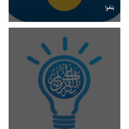
بلغوا