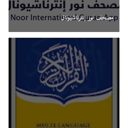
مصحف نور إنترناشيونال