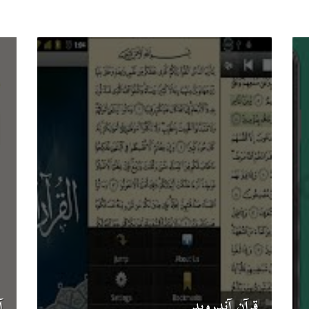
قرآن آندرويد
آ