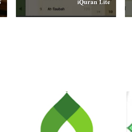
iQuran Lite
ت