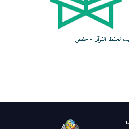
يت لحفظ القرآن - حفص
تثبيت لحفظ 
ا