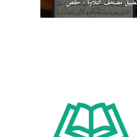
طبيق مصحف التلاوة - حفص