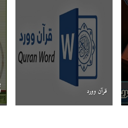
ب
قرآن وورد
ا