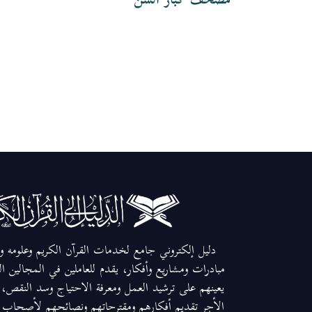
مصحف كبار السن
دليل إلكتروني جامع لخدمات القرآن الكريم وعلومه وم
مبادرات ومشاريع وأفكار، يقدم للعاملين في المجالين ا
يعينهم على ترشيد العمل ومعرفة الاحتياج وسد النقص، و
الأجر تقديم أفكارهم ومقترحاتهم ونصائحهم لأصحاب ال