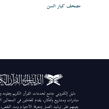
مصحف كبار السن
دليل إلكتروني جامع لخدمات القرآن الكريم وعلومه وم
مبادرات ومشاريع وأفكار، يقدم للعاملين في المجالين ا
يعينهم على ترشيد العمل ومعرفة الاحتياج وسد النقص، و