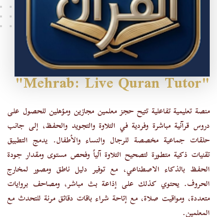
"Mehrab: Live Quran Tutor"
منصة تعليمية تفاعلية تتيح حجز معلمين مجازين ومؤهلين للحصول على
دروس قرآنية مباشرة وفردية في التلاوة والتجويد والحفظ، إلى جانب
حلقات جماعية مخصصة للرجال والنساء والأطفال. يدمج التطبيق
تقنيات ذكية متطورة لتصحيح التلاوة آلياً وفحص مستوى ومقدار جودة
الحفظ بالذكاء الاصطناعي، مع توفير دليل ناطق ومصور لمخارج
الحروف. يحتوي كذلك على إذاعة بث مباشر، ومصاحف بروايات
متعددة، ومواقيت صلاة، مع إتاحة شراء باقات دقائق مرنة للتحدث مع
المعلمين.