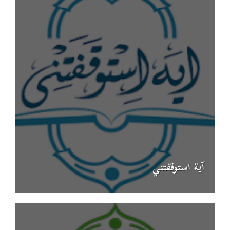
آية استوقفتني‎