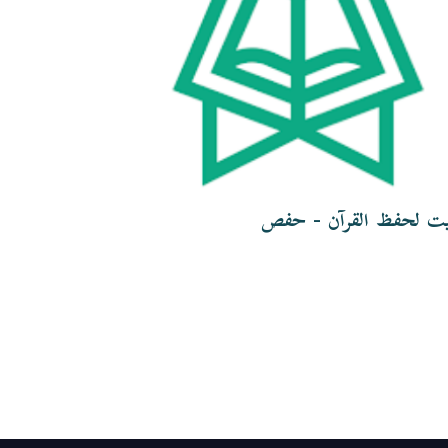
يت لحفظ القرآن - حفص
تثبيت لحفظ 