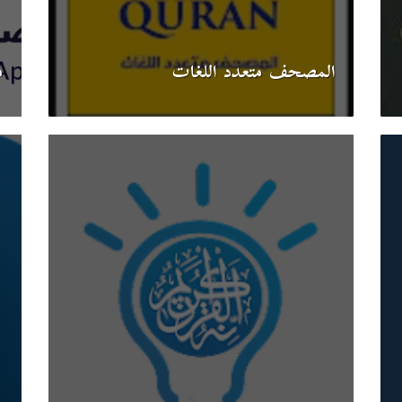
المصحف متعدد اللغات
م