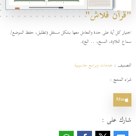
"قرآن فلاش"
اختيار كل آية على حدة والتعامل معها بشكل مستقل (تظليل، حفظ الموضع/
سماع التلاوة، النسخ، .. الخ).
التصنيف :
خدمات وبرامج حاسوبية
شراء المنتج :
Mac
شارك على :