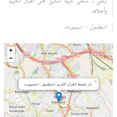
نرتقي"، تسعى لتربية النشئ على القرآن الكريم
وأخلاقه.
اسطنبول – اسينيورت
+
−
×
دار تحفيظ القرآن الكريم -اسطنبول – اسينيورت