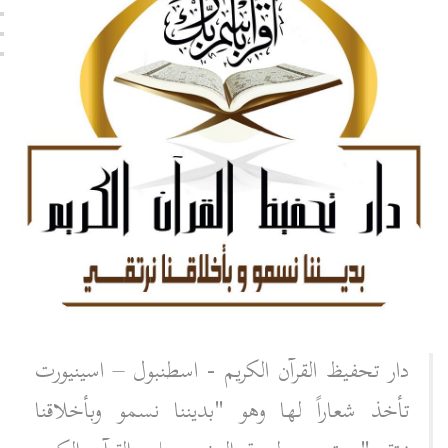
دار تحفيظ القرآن الكريم - اسطنبول – اسينيورت
تأخذ شعاراً لها وهو "بديننا نسمو وبأخلاقنا