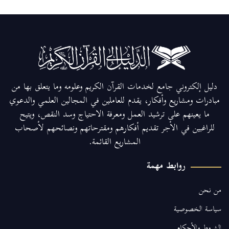
دليل إلكتروني جامع لخدمات القرآن الكريم وعلومه وما يتعلق بها من
مبادرات ومشاريع وأفكار، يقدم للعاملين في المجالين العلمي والدعوي
ما يعينهم على ترشيد العمل ومعرفة الاحتياج وسد النقص، ويتيح
للراغبين في الأجر تقديم أفكارهم ومقترحاتهم ونصائحهم لأصحاب
المشاريع القائمة.
روابط مهمة
من نحن
سياسة الخصوصية
الشروط والأحكام