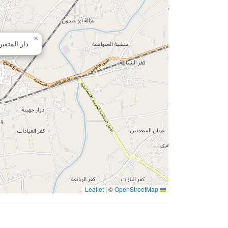
×
دار المتقي
|
©
OpenStreetMap
Leaflet