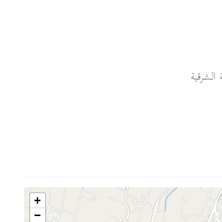
لشرقية‎
+
−