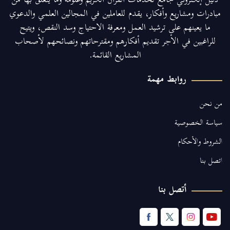
دليل إلكتروني جامع لخدمات القرآن الكريم وعلومه وما يتعلق بها من
مبادرات ومشاريع وأفكار، يقدم للعاملين في المجالين العلمي والدعوي
ما يعينهم على ترشيد العمل ومعرفة الاحتياج وسد النقص، ويتيح
للراغبين في الأجر تقديم أفكارهم ومقترحاتهم ونصائحهم لأصحاب
المشاريع القائمة.
روابط مهمة
من نحن
سياسة الخصوصية
الشروط والأحكام
اتصل بنا
أتصل بنا