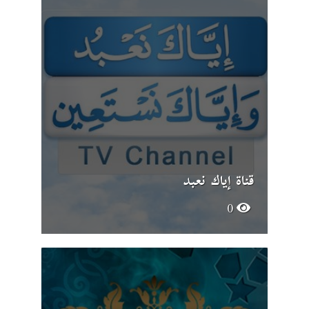
قناة إياك نعبد
0