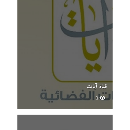
قناة آيات
0