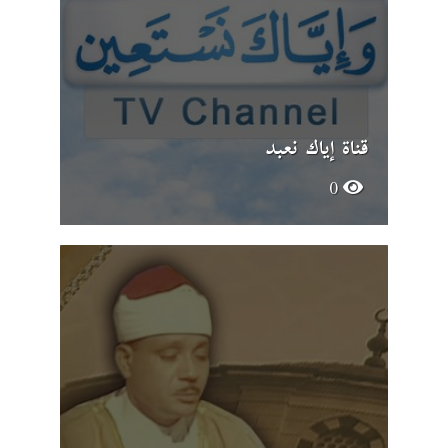
قناة إياك نعبد
0