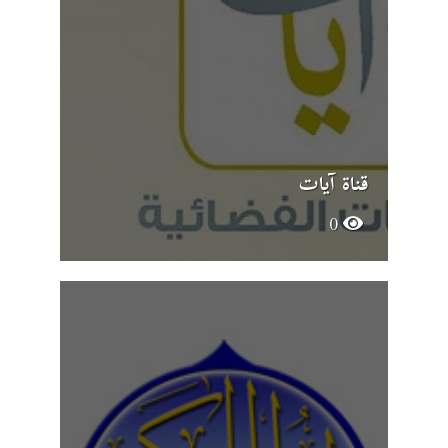
قناة آيات
0