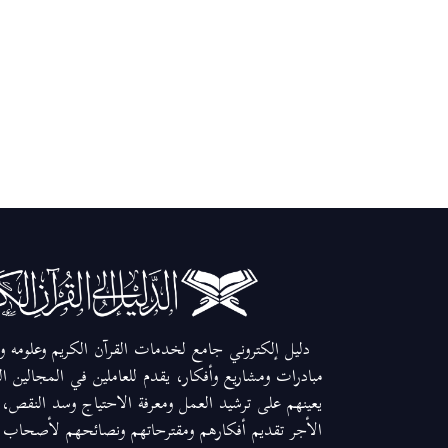
دليل إلكتروني جامع لخدمات القرآن الكريم وعلومه وم
مبادرات ومشاريع وأفكار، يقدم للعاملين في المجالين ا
يعينهم على ترشيد العمل ومعرفة الاحتياج وسد النقص، و
الأجر تقديم أفكارهم ومقترحاتهم ونصائحهم لأصحاب ال