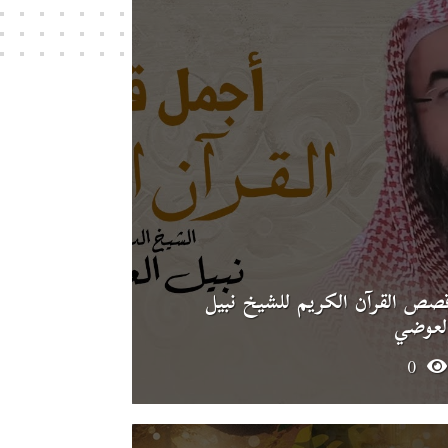
صص القرآن الكريم للشيخ نبيل
لعوضي
0