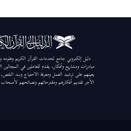
دليل إلكتروني جامع لخدمات القرآن الكريم وعلومه وم
مبادرات ومشاريع وأفكار، يقدم للعاملين في المجالين ا
يعينهم على ترشيد العمل ومعرفة الاحتياج وسد النقص، و
الأجر تقديم أفكارهم ومقترحاتهم ونصائحهم لأصحاب ال