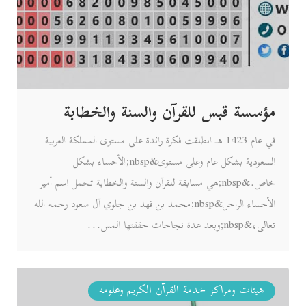
مؤسسة قبس للقرآن والسنة والخطابة
في عام 1423 هـ انطلقت فكرة رائدة على مستوى المملكة العربية
السعودية بشكل عام وعلى مستوى&nbsp;الأحساء بشكل
خاص.&nbsp;هي مسابقة للقرآن والسنة والخطابة تحمل اسم أمير
الأحساء الراحل&nbsp;محمد بن فهد بن جلوي آل سعود رحمه الله
تعالى،&nbsp;وبعد عدة نجاحات حققتها المس...
هيئات ومراكز خدمة القرآن الكريم وعلومه