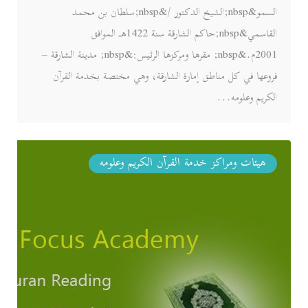
السمو&nbsp;الشيخ الدكتور /&nbsp;سلطان بن محمد
القاسمي&nbsp;حاكم الشارقة سنة 1422هـ الموافق
2001م.&nbsp; مقرها ومركزها الرئيس:&nbsp; مدينة الشارقة –
فروعها في كل مناطق إمارة الشارقة، وهي مختصة بخدمة القرآن
الكريم وعلومه...
هيئات ومراكز خدمة القرآن الكريم وعلومه