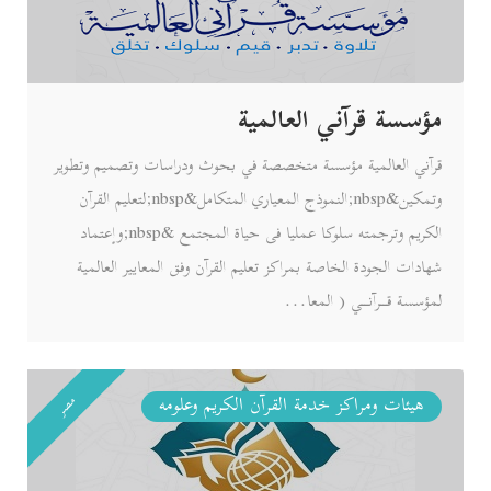
مؤسسة قرآني العالمية
قرآني العالمية مؤسسة متخصصة في بحوث ودراسات وتصميم وتطوير
وتمكين&nbsp;النموذج المعياري المتكامل&nbsp;لتعليم القرآن
الكريم وترجمته سلوكا عمليا فى حياة المجتمع &nbsp;وإعتماد
شهادات الجودة الخاصة بمراكز تعليم القرآن وفق المعايير العالمية
لمؤسسة قــرآنــي ( المعا...
هيئات ومراكز خدمة القرآن الكريم وعلومه
مصر