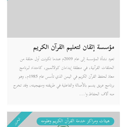
مؤسسة إتقان لتعليم القرآن الكريم
تعود نشأة المؤسسة إلى عام 2009م عندما تكونت أول حلقة من
الحلقات القرآنية، في منطقة إيدامان كوالالمبور، كامتداد لبرنامج
معاذ لحفظ القرآن الكريم في اليمن الذي تأسس عام 1985م، وهو
برنامج عريق يتسم بالأصالة والفاعلية في طريقته ومنهجيته، وقد تخرج
منه آلاف الحفاظ وا...
البحرين
هيئات ومراكز خدمة القرآن الكريم وعلومه