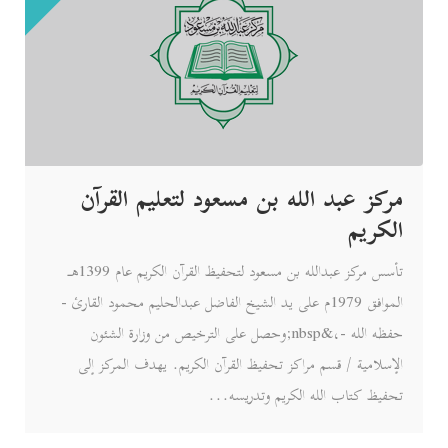
مركز عبد الله بن مسعود لتعليم القرآن
الكريم
تأسس مركز عبدالله بن مسعود لتحفيظ القرآن الكريم عام 1399هـ
الموافق 1979م على يد الشيخ الفاضل عبدالحليم محمود القارئ -
حفظه الله -،&nbsp;وحصل على الترخيص من وزارة الشئون
الإسلامية / قسم مراكز تحفيظ القرآن الكريم. يهدف المركز إلى
تحفيظ كتاب الله الكريم وتدريسه...