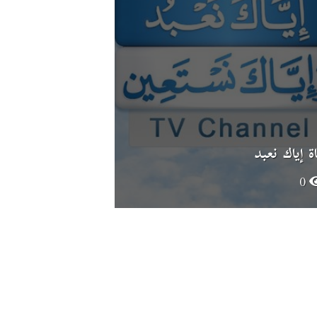
اة إياك نعبد
0