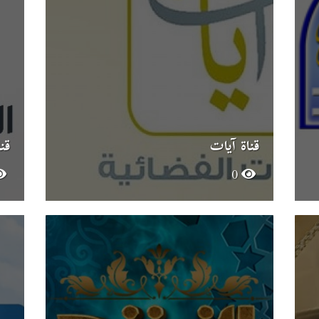
قناة آيات
قن
0