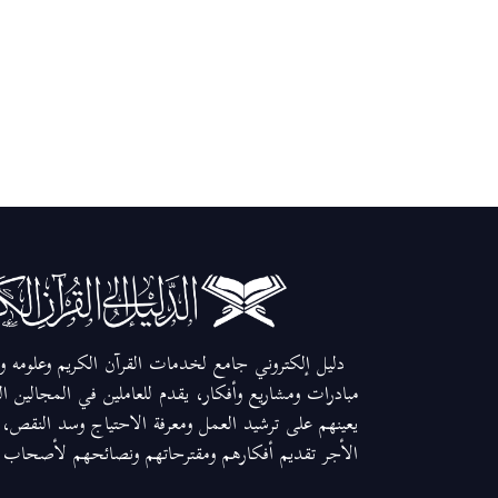
دليل إلكتروني جامع لخدمات القرآن الكريم وعلومه وم
مبادرات ومشاريع وأفكار، يقدم للعاملين في المجالين ا
يعينهم على ترشيد العمل ومعرفة الاحتياج وسد النقص، و
الأجر تقديم أفكارهم ومقترحاتهم ونصائحهم لأصحاب ال