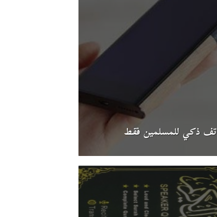
تف ذكي للمسلمين فقط