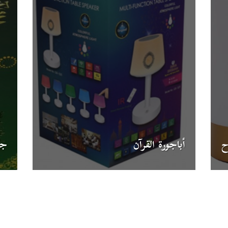
ح
أباجورة القرآن
جه